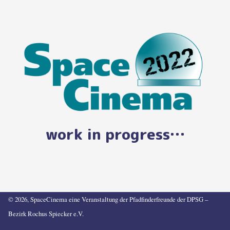
work in progress…
© 2026, SpaceCinema eine Veranstaltung der Pfadfinderfreunde der DPSG –
Bezirk Rochus Spiecker e.V.