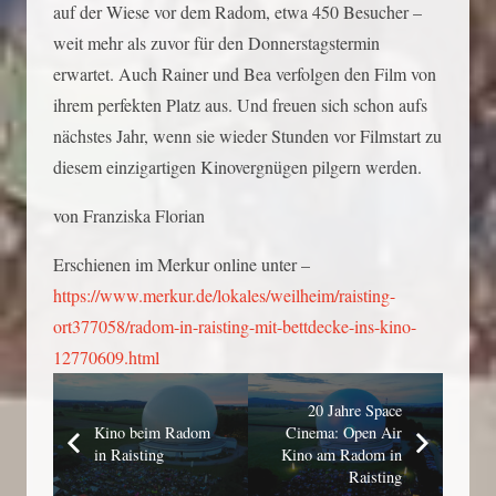
auf der Wiese vor dem Radom, etwa 450 Besucher –
weit mehr als zuvor für den Donnerstagstermin
erwartet. Auch Rainer und Bea verfolgen den Film von
ihrem perfekten Platz aus. Und freuen sich schon aufs
nächstes Jahr, wenn sie wieder Stunden vor Filmstart zu
diesem einzigartigen Kinovergnügen pilgern werden.
von Franziska Florian
Erschienen im Merkur online unter –
https://www.merkur.de/lokales/weilheim/raisting-
ort377058/radom-in-raisting-mit-bettdecke-ins-kino-
12770609.html
20 Jahre Space
Kino beim Radom
Cinema: Open Air
in Raisting
Kino am Radom in
Raisting