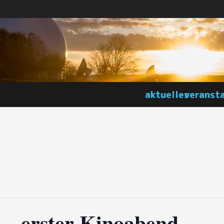
aktuelles
veranst
 – erster Kinoabend