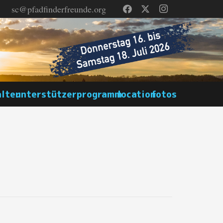
sc@pfadfinderfreunde.org
alter
unterstützer
programm
location
fotos