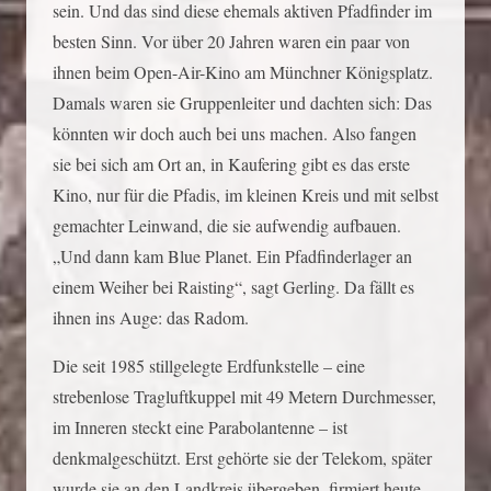
sein. Und das sind diese ehemals aktiven Pfadfinder im
besten Sinn. Vor über 20 Jahren waren ein paar von
ihnen beim Open-Air-Kino am Münchner Königsplatz.
Damals waren sie Gruppenleiter und dachten sich: Das
könnten wir doch auch bei uns machen. Also fangen
sie bei sich am Ort an, in Kaufering gibt es das erste
Kino, nur für die Pfadis, im kleinen Kreis und mit selbst
gemachter Leinwand, die sie aufwendig aufbauen.
„Und dann kam Blue Planet. Ein Pfadfinderlager an
einem Weiher bei Raisting“, sagt Gerling. Da fällt es
ihnen ins Auge: das Radom.
Die seit 1985 stillgelegte Erdfunkstelle – eine
strebenlose Tragluftkuppel mit 49 Metern Durchmesser,
im Inneren steckt eine Parabolantenne – ist
denkmalgeschützt. Erst gehörte sie der Telekom, später
wurde sie an den Landkreis übergeben, firmiert heute